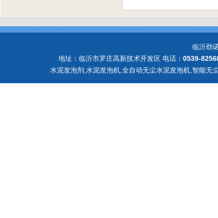
临沂劲
地址：临沂市罗庄高新技术开发区 电话：
0539-8256
水泥发泡剂,水泥发泡机,全自动无尘水泥发泡机,智能无